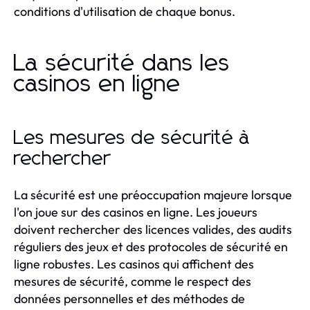
conditions d'utilisation de chaque bonus.
La sécurité dans les
casinos en ligne
Les mesures de sécurité à
rechercher
La sécurité est une préoccupation majeure lorsque
l'on joue sur des casinos en ligne. Les joueurs
doivent rechercher des licences valides, des audits
réguliers des jeux et des protocoles de sécurité en
ligne robustes. Les casinos qui affichent des
mesures de sécurité, comme le respect des
données personnelles et des méthodes de