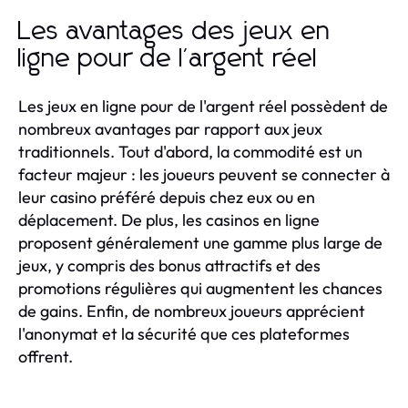
Les avantages des jeux en
ligne pour de l'argent réel
Les jeux en ligne pour de l'argent réel possèdent de
nombreux avantages par rapport aux jeux
traditionnels. Tout d'abord, la commodité est un
facteur majeur : les joueurs peuvent se connecter à
leur casino préféré depuis chez eux ou en
déplacement. De plus, les casinos en ligne
proposent généralement une gamme plus large de
jeux, y compris des bonus attractifs et des
promotions régulières qui augmentent les chances
de gains. Enfin, de nombreux joueurs apprécient
l'anonymat et la sécurité que ces plateformes
offrent.