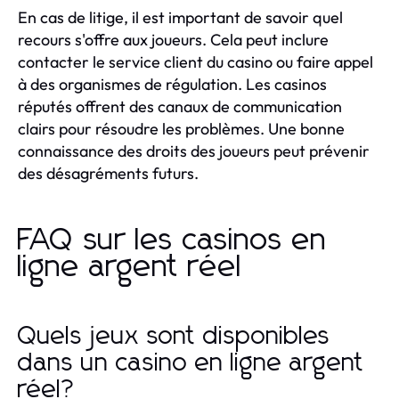
En cas de litige, il est important de savoir quel
recours s'offre aux joueurs. Cela peut inclure
contacter le service client du casino ou faire appel
à des organismes de régulation. Les casinos
réputés offrent des canaux de communication
clairs pour résoudre les problèmes. Une bonne
connaissance des droits des joueurs peut prévenir
des désagréments futurs.
FAQ sur les casinos en
ligne argent réel
Quels jeux sont disponibles
dans un casino en ligne argent
réel?