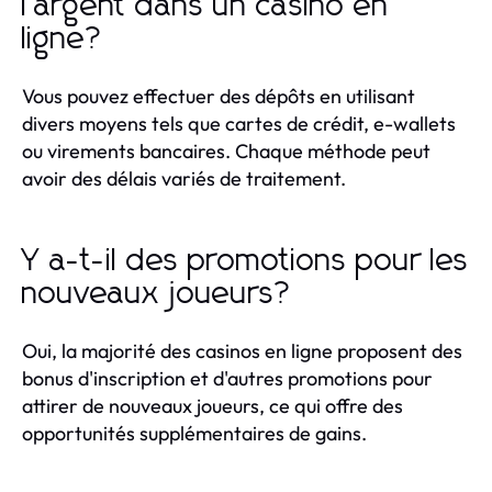
l'argent dans un casino en
ligne?
Vous pouvez effectuer des dépôts en utilisant
divers moyens tels que cartes de crédit, e-wallets
ou virements bancaires. Chaque méthode peut
avoir des délais variés de traitement.
Y a-t-il des promotions pour les
nouveaux joueurs?
Oui, la majorité des casinos en ligne proposent des
bonus d'inscription et d'autres promotions pour
attirer de nouveaux joueurs, ce qui offre des
opportunités supplémentaires de gains.