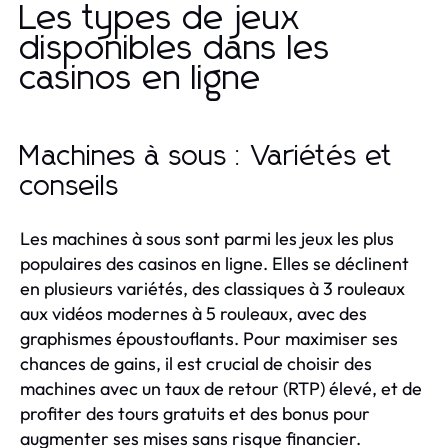
Les types de jeux
disponibles dans les
casinos en ligne
Machines à sous : Variétés et
conseils
Les machines à sous sont parmi les jeux les plus
populaires des casinos en ligne. Elles se déclinent
en plusieurs variétés, des classiques à 3 rouleaux
aux vidéos modernes à 5 rouleaux, avec des
graphismes époustouflants. Pour maximiser ses
chances de gains, il est crucial de choisir des
machines avec un taux de retour (RTP) élevé, et de
profiter des tours gratuits et des bonus pour
augmenter ses mises sans risque financier.