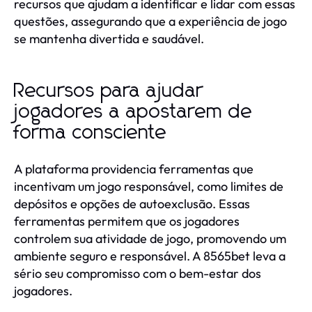
recursos que ajudam a identificar e lidar com essas
questões, assegurando que a experiência de jogo
se mantenha divertida e saudável.
Recursos para ajudar
jogadores a apostarem de
forma consciente
A plataforma providencia ferramentas que
incentivam um jogo responsável, como limites de
depósitos e opções de autoexclusão. Essas
ferramentas permitem que os jogadores
controlem sua atividade de jogo, promovendo um
ambiente seguro e responsável. A 8565bet leva a
sério seu compromisso com o bem-estar dos
jogadores.