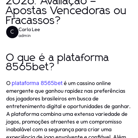
2026: Avaliação –
Apostas Vencedoras ou
Fracassos?
Carla Lee
C
admin
O que é a plataforma
8565bet?
O
é um cassino online
plataforma 8565bet
emergente que ganhou rapidez nas preferências
dos jogadores brasileiros em busca de
entretenimento digital e oportunidades de ganhar.
A plataforma combina uma extensa variedade de
jogos, promoções atraentes e um compromisso
inabalável com a segurança para criar uma
experiência de jogo envolvente e confiável. Além