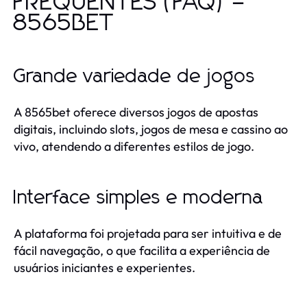
FREQUENTES (FAQ) –
8565BET
Grande variedade de jogos
A 8565bet oferece diversos jogos de apostas
digitais, incluindo slots, jogos de mesa e cassino ao
vivo, atendendo a diferentes estilos de jogo.
Interface simples e moderna
A plataforma foi projetada para ser intuitiva e de
fácil navegação, o que facilita a experiência de
usuários iniciantes e experientes.