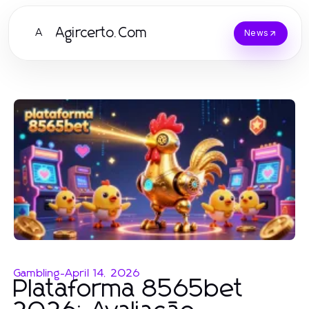
Agircerto.Com
A
News
Gambling
-
April 14, 2026
Plataforma 8565bet