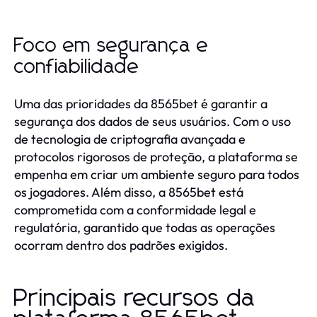
Foco em segurança e
confiabilidade
Uma das prioridades da 8565bet é garantir a
segurança dos dados de seus usuários. Com o uso
de tecnologia de criptografia avançada e
protocolos rigorosos de proteção, a plataforma se
empenha em criar um ambiente seguro para todos
os jogadores. Além disso, a 8565bet está
comprometida com a conformidade legal e
regulatória, garantido que todas as operações
ocorram dentro dos padrões exigidos.
Principais recursos da