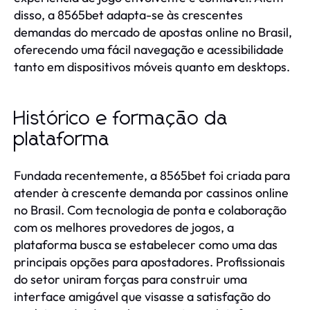
disso, a 8565bet adapta-se às crescentes
demandas do mercado de apostas online no Brasil,
oferecendo uma fácil navegação e acessibilidade
tanto em dispositivos móveis quanto em desktops.
Histórico e formação da
plataforma
Fundada recentemente, a 8565bet foi criada para
atender à crescente demanda por cassinos online
no Brasil. Com tecnologia de ponta e colaboração
com os melhores provedores de jogos, a
plataforma busca se estabelecer como uma das
principais opções para apostadores. Profissionais
do setor uniram forças para construir uma
interface amigável que visasse a satisfação do