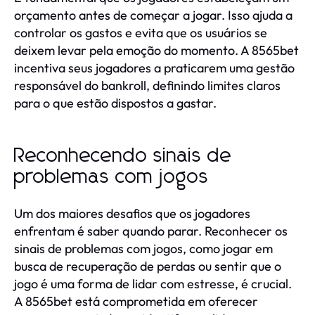
orçamento antes de começar a jogar. Isso ajuda a
controlar os gastos e evita que os usuários se
deixem levar pela emoção do momento. A 8565bet
incentiva seus jogadores a praticarem uma gestão
responsável do bankroll, definindo limites claros
para o que estão dispostos a gastar.
Reconhecendo sinais de
problemas com jogos
Um dos maiores desafios que os jogadores
enfrentam é saber quando parar. Reconhecer os
sinais de problemas com jogos, como jogar em
busca de recuperação de perdas ou sentir que o
jogo é uma forma de lidar com estresse, é crucial.
A 8565bet está comprometida em oferecer