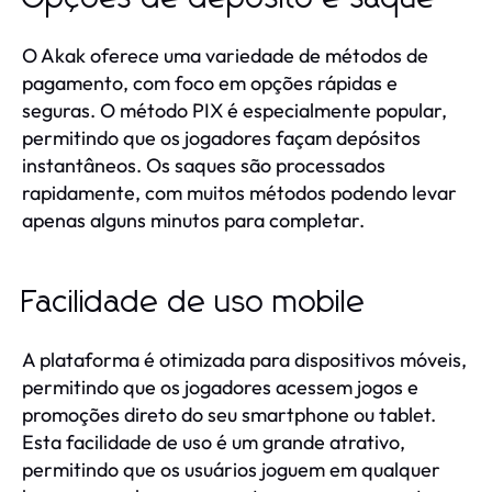
O Akak oferece uma variedade de métodos de
pagamento, com foco em opções rápidas e
seguras. O método PIX é especialmente popular,
permitindo que os jogadores façam depósitos
instantâneos. Os saques são processados
rapidamente, com muitos métodos podendo levar
apenas alguns minutos para completar.
Facilidade de uso mobile
A plataforma é otimizada para dispositivos móveis,
permitindo que os jogadores acessem jogos e
promoções direto do seu smartphone ou tablet.
Esta facilidade de uso é um grande atrativo,
permitindo que os usuários joguem em qualquer