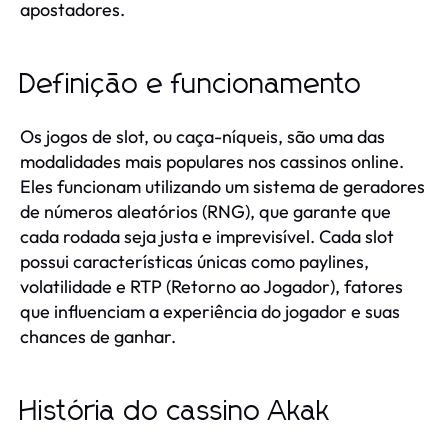
apostadores.
Definição e funcionamento
Os jogos de slot, ou caça-níqueis, são uma das
modalidades mais populares nos cassinos online.
Eles funcionam utilizando um sistema de geradores
de números aleatórios (RNG), que garante que
cada rodada seja justa e imprevisível. Cada slot
possui características únicas como paylines,
volatilidade e RTP (Retorno ao Jogador), fatores
que influenciam a experiência do jogador e suas
chances de ganhar.
História do cassino Akak