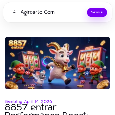
Agircerto.Com
A
News
Gambling
-
April 14, 2026
8857 entrar