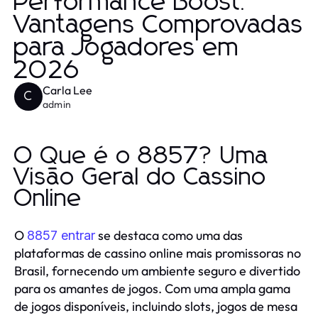
Performance Boost:
Vantagens Comprovadas
para Jogadores em
2026
Carla Lee
C
admin
O Que é o 8857? Uma
Visão Geral do Cassino
Online
O
se destaca como uma das
8857 entrar
plataformas de cassino online mais promissoras no
Brasil, fornecendo um ambiente seguro e divertido
para os amantes de jogos. Com uma ampla gama
de jogos disponíveis, incluindo slots, jogos de mesa