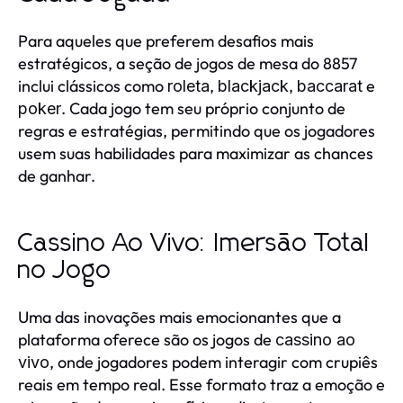
Para aqueles que preferem desafios mais
estratégicos, a seção de jogos de mesa do 8857
inclui clássicos como
,
,
e
roleta
blackjack
baccarat
. Cada jogo tem seu próprio conjunto de
poker
regras e estratégias, permitindo que os jogadores
usem suas habilidades para maximizar as chances
de ganhar.
Cassino Ao Vivo: Imersão Total
no Jogo
Uma das inovações mais emocionantes que a
plataforma oferece são os jogos de
cassino ao
, onde jogadores podem interagir com crupiês
vivo
reais em tempo real. Esse formato traz a emoção e