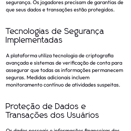
segurança. Os jogadores precisam de garantias de
que seus dados e transações estão protegidos.
Tecnologias de Segurança
Implementadas
A plataforma utiliza tecnologia de criptografia
avançada e sistemas de verificação de conta para
assegurar que todas as informações permanecem
seguras. Medidas adicionais incluem
monitoramento contínuo de atividades suspeitas.
Proteção de Dados e
Transações dos Usuários
Os dados pessoais e informações financeiras dos