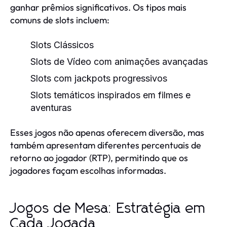
ganhar prêmios significativos. Os tipos mais
comuns de slots incluem:
Slots Clássicos
Slots de Vídeo com animações avançadas
Slots com jackpots progressivos
Slots temáticos inspirados em filmes e
aventuras
Esses jogos não apenas oferecem diversão, mas
também apresentam diferentes percentuais de
retorno ao jogador (RTP), permitindo que os
jogadores façam escolhas informadas.
Jogos de Mesa: Estratégia em
Cada Jogada