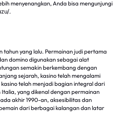
lebih menyenangkan, Anda bisa mengunjungi
.
uzu/
 tahun yang lalu. Permainan judi pertama
 dan domino digunakan sebagai alat
untungan semakin berkembang dengan
anjang sejarah, kasino telah mengalami
asino telah menjadi bagian integral dari
 Italia, yang dikenal dengan permainan
ada akhir 1990-an, aksesibilitas dan
pemain dari berbagai kalangan dan latar