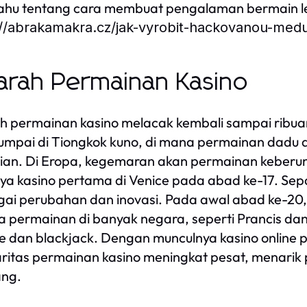
 tahu tentang cara membuat pengalaman bermain 
://abrakamakra.cz/jak-vyrobit-hackovanou-med
arah Permainan Kasino
h permainan kasino melacak kembali sampai ribuan
ijumpai di Tiongkok kuno, di mana permainan dadu
dian. Di Eropa, kegemaran akan permainan keber
ya kasino pertama di Venice pada abad ke-17. Sep
ai perubahan dan inovasi. Pada awal abad ke-20, k
 permainan di banyak negara, seperti Prancis dan
te dan blackjack. Dengan munculnya kasino online p
ritas permainan kasino meningkat pesat, menarik 
ang.