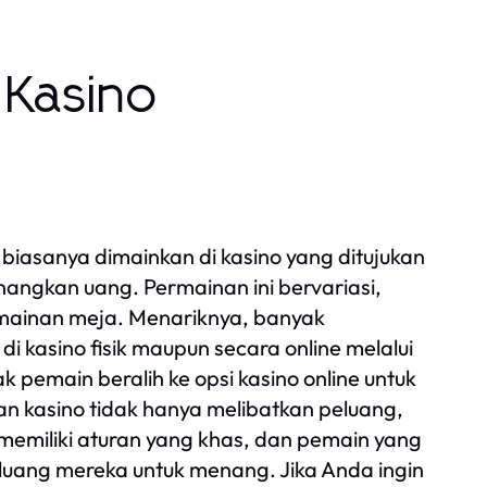
 Kasino
biasanya dimainkan di kasino yang ditujukan
ngkan uang. Permainan ini bervariasi,
ermainan meja. Menariknya, banyak
i kasino fisik maupun secara online melalui
k pemain beralih ke opsi kasino online untuk
 kasino tidak hanya melibatkan peluang,
 memiliki aturan yang khas, dan pemain yang
ang mereka untuk menang. Jika Anda ingin