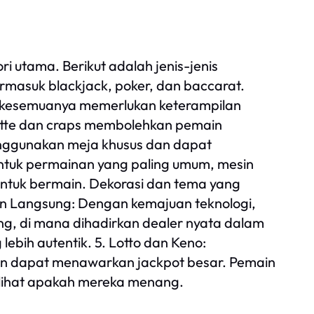
 utama. Berikut adalah jenis-jenis
ermasuk blackjack, poker, dan baccarat.
pi kesemuanya memerlukan keterampilan
lette dan craps membolehkan pemain
menggunakan meja khusus dan dapat
ntuk permainan yang paling umum, mesin
tuk bermain. Dekorasi dan tema yang
n Langsung: Dengan kemajuan teknologi,
ng, di mana dihadirkan dealer nyata dalam
bih autentik. 5. Lotto dan Keno:
an dapat menawarkan jackpot besar. Pemain
lihat apakah mereka menang.