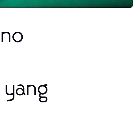
ino
 yang