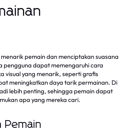
mainan
uk menarik pemain dan menciptakan suasana
ka pengguna dapat memengaruhi cara
visual yang menarik, seperti grafis
pat meningkatkan daya tarik permainan. Di
enjadi lebih penting, sehingga pemain dapat
mukan apa yang mereka cari.
n Pemain