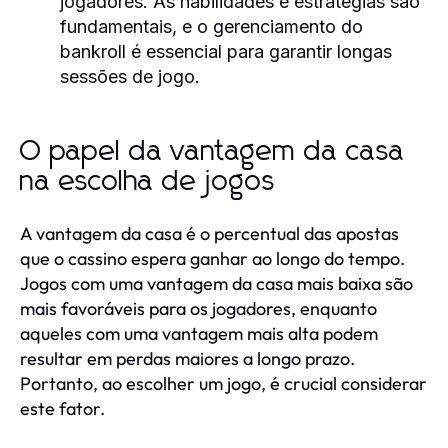
jogadores. As habilidades e estratégias são
fundamentais, e o gerenciamento do
bankroll é essencial para garantir longas
sessões de jogo.
O papel da vantagem da casa
na escolha de jogos
A vantagem da casa é o percentual das apostas
que o cassino espera ganhar ao longo do tempo.
Jogos com uma vantagem da casa mais baixa são
mais favoráveis para os jogadores, enquanto
aqueles com uma vantagem mais alta podem
resultar em perdas maiores a longo prazo.
Portanto, ao escolher um jogo, é crucial considerar
este fator.