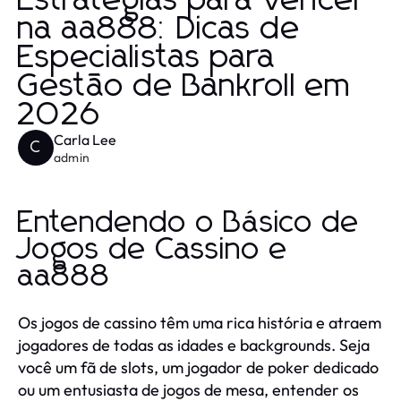
Estratégias para Vencer
na aa888: Dicas de
Especialistas para
Gestão de Bankroll em
2026
Carla Lee
C
admin
Entendendo o Básico de
Jogos de Cassino e
aa888
Os jogos de cassino têm uma rica história e atraem
jogadores de todas as idades e backgrounds. Seja
você um fã de slots, um jogador de poker dedicado
ou um entusiasta de jogos de mesa, entender os