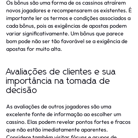
Os bônus são uma forma de os cassinos atraírem
novos jogadores e recompensarem os existentes. É
importante ler os termos e condições associados a
cada bônus, pois as exigências de apostas podem
variar significativamente. Um bônus que parece
bom pode não ser tão favorável se a exigência de
apostas for muito alta.
Avaliações de clientes e sua
importância na tomada de
decisão
As avaliações de outros jogadores são uma
excelente fonte de informação ao escolher um
cassino. Elas podem revelar pontos fortes e fracos
que não estão imediatamente aparentes.
Considere também visitar fóruns e grupos de