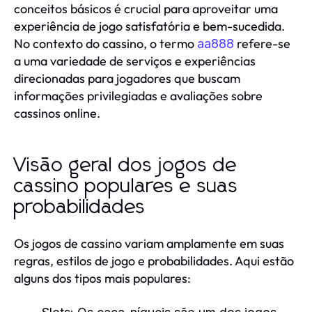
conceitos básicos é crucial para aproveitar uma
experiência de jogo satisfatória e bem-sucedida.
No contexto do cassino, o termo
refere-se
aa888
a uma variedade de serviços e experiências
direcionadas para jogadores que buscam
informações privilegiadas e avaliações sobre
cassinos online.
Visão geral dos jogos de
cassino populares e suas
probabilidades
Os jogos de cassino variam amplamente em suas
regras, estilos de jogo e probabilidades. Aqui estão
alguns dos tipos mais populares: