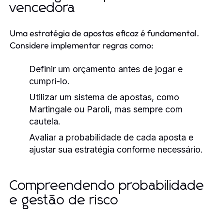
vencedora
Uma estratégia de apostas eficaz é fundamental.
Considere implementar regras como:
Definir um orçamento antes de jogar e
cumpri-lo.
Utilizar um sistema de apostas, como
Martingale ou Paroli, mas sempre com
cautela.
Avaliar a probabilidade de cada aposta e
ajustar sua estratégia conforme necessário.
Compreendendo probabilidade
e gestão de risco