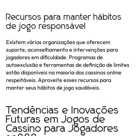
Recursos para manter hábitos
de jogo responsável
Existem várias organizações que oferecem
suporte, aconselhamento e intervenções para
jogadores em dificuldade. Programas de
autoexclusão e ferramentas de definição de limites
estão disponíveis na maioria dos cassinos online
respeitáveis. Aproveite esses recursos para
manter seus hábitos de jogo saudáveis.
Tendências e Inovações
Futuras em Jogos de
Cassino para Jogadores