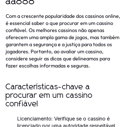
aa888
Com a crescente popularidade dos cassinos online,
é essencial saber o que procurar em um cassino
confiável. Os melhores cassinos não apenas
oferecem uma ampla gama de jogos, mas também
garantem a segurança e a justiça para todos os
jogadores. Portanto, ao avaliar um cassino,
considere seguir as dicas que delineamos para
fazer escolhas informadas e seguras.
Características-chave a
procurar em um cassino
confiável
Licenciamento:
Verifique se o cassino é
licenciado por uma autoridade respeitável.