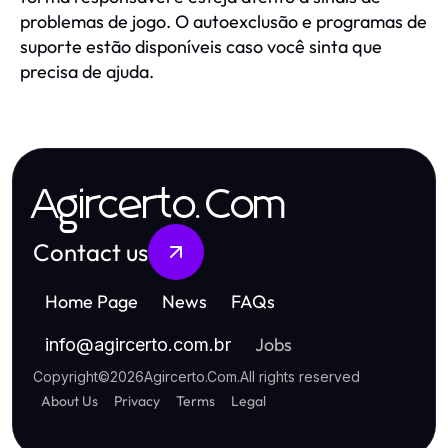
problemas de jogo. O autoexclusão e programas de
suporte estão disponíveis caso você sinta que
precisa de ajuda.
Agircerto.Com
Contact us
Home Page
News
FAQs
Jobs
info
@
agircerto.com.br
Copyright
©
2026
Agircerto.Com
.
All rights reserved
About Us
Privacy
Terms
Legal