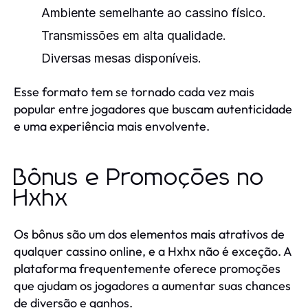
Ambiente semelhante ao cassino físico.
Transmissões em alta qualidade.
Diversas mesas disponíveis.
Esse formato tem se tornado cada vez mais
popular entre jogadores que buscam autenticidade
e uma experiência mais envolvente.
Bônus e Promoções no
Hxhx
Os bônus são um dos elementos mais atrativos de
qualquer cassino online, e a Hxhx não é exceção. A
plataforma frequentemente oferece promoções
que ajudam os jogadores a aumentar suas chances
de diversão e ganhos.