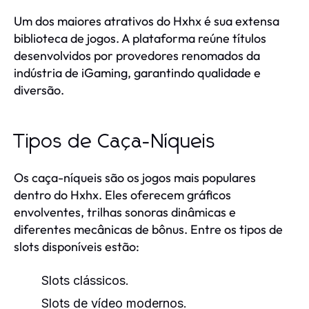
Um dos maiores atrativos do Hxhx é sua extensa
biblioteca de jogos. A plataforma reúne títulos
desenvolvidos por provedores renomados da
indústria de iGaming, garantindo qualidade e
diversão.
Tipos de Caça-Níqueis
Os caça-níqueis são os jogos mais populares
dentro do Hxhx. Eles oferecem gráficos
envolventes, trilhas sonoras dinâmicas e
diferentes mecânicas de bônus. Entre os tipos de
slots disponíveis estão:
Slots clássicos.
Slots de vídeo modernos.