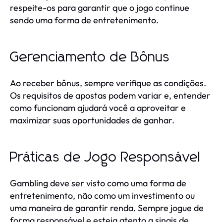
respeite-os para garantir que o jogo continue
sendo uma forma de entretenimento.
Gerenciamento de Bônus
Ao receber bônus, sempre verifique as condições.
Os requisitos de apostas podem variar e, entender
como funcionam ajudará você a aproveitar e
maximizar suas oportunidades de ganhar.
Práticas de Jogo Responsável
Gambling deve ser visto como uma forma de
entretenimento, não como um investimento ou
uma maneira de garantir renda. Sempre jogue de
forma responsável e esteja atento a sinais de