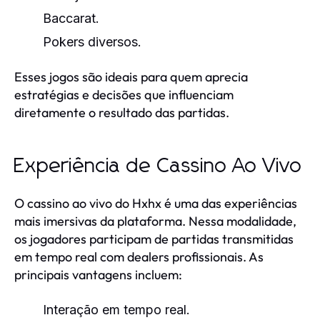
Baccarat.
Pokers diversos.
Esses jogos são ideais para quem aprecia
estratégias e decisões que influenciam
diretamente o resultado das partidas.
Experiência de Cassino Ao Vivo
O cassino ao vivo do Hxhx é uma das experiências
mais imersivas da plataforma. Nessa modalidade,
os jogadores participam de partidas transmitidas
em tempo real com dealers profissionais. As
principais vantagens incluem:
Interação em tempo real.