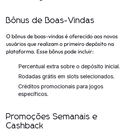
Bônus de Boas-Vindas
O bônus de boas-vindas é oferecido aos novos
usuários que realizam o primeiro depósito na
plataforma. Esse bônus pode incluir:
Percentual extra sobre o depósito inicial.
Rodadas grátis em slots selecionados.
Créditos promocionais para jogos
específicos.
Promoções Semanais e
Cashback