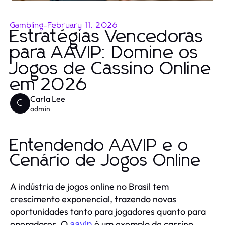
Gambling
-
February 11, 2026
Estratégias Vencedoras
para AAVIP: Domine os
Jogos de Cassino Online
em 2026
Carla Lee
C
admin
Entendendo AAVIP e o
Cenário de Jogos Online
A indústria de jogos online no Brasil tem
crescimento exponencial, trazendo novas
oportunidades tanto para jogadores quanto para
operadores. O
é um exemplo de cassino
aavip