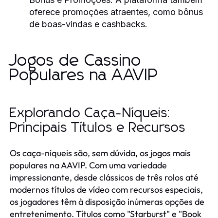
oferece promoções atraentes, como bônus
de boas-vindas e cashbacks.
Jogos de Cassino
Populares na AAVIP
Explorando Caça-Níqueis:
Principais Títulos e Recursos
Os caça-níqueis são, sem dúvida, os jogos mais
populares na AAVIP. Com uma variedade
impressionante, desde clássicos de três rolos até
modernos títulos de vídeo com recursos especiais,
os jogadores têm à disposição inúmeras opções de
entretenimento. Títulos como "Starburst" e "Book