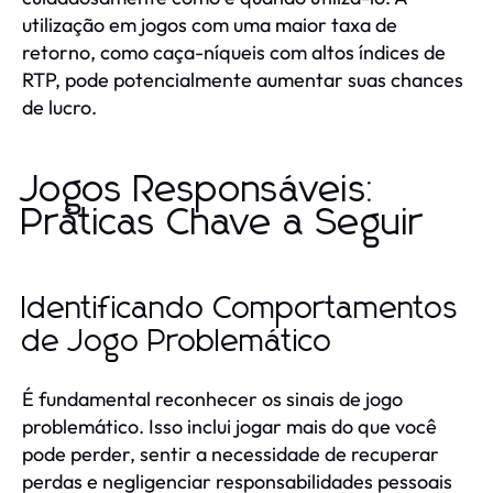
utilização em jogos com uma maior taxa de
retorno, como caça-níqueis com altos índices de
RTP, pode potencialmente aumentar suas chances
de lucro.
Jogos Responsáveis:
Práticas Chave a Seguir
Identificando Comportamentos
de Jogo Problemático
É fundamental reconhecer os sinais de jogo
problemático. Isso inclui jogar mais do que você
pode perder, sentir a necessidade de recuperar
perdas e negligenciar responsabilidades pessoais